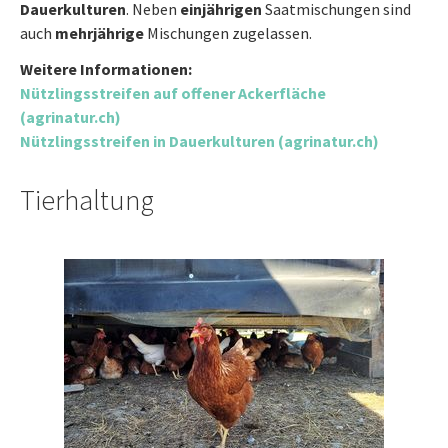
Dauerkulturen
. Neben
einjährigen
Saatmischungen sind
auch
mehrjährige
Mischungen zugelassen.
Weitere Informationen:
Nützlingsstreifen auf offener Ackerfläche
(agrinatur.ch)
Nützlingsstreifen in Dauerkulturen (agrinatur.ch)
Tierhaltung